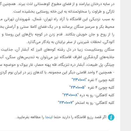
در سایه درختان بیارامند و از فضای مطبوع کوهستانی لذت ببرند. همچنین گ
۱۳۳۴
۱۳۳۳
تازگی و طراوت را سخاوتمندانه به این خانه روستایی بخشیده است.
به سبب نزدیکی این اقامتگاه با آزاد راه تهران- شمال، شهروندان تهرانی م
۱۳۳۸
۱۳۳۷
محیط بکر و سرسبز سنگان برسانند و در یک فضای کاملا سنتی و آرامش 
۱۳۴۲
۱۳۴۱
را از روح و جان خویش بتکانند. قدم زدن در کوچه باغ‌های این روستا و 
آلودگی، لحظات شیرینی از سفر برایتان به یادگار می‌گذارد.
۱۳۴۶
۱۳۴۵
سنگان روستاییست زیبا در دل رشته کوه‌های البرز که آبشار آن، جذابیت 
۱۳۵۰
۱۳۴۹
جاذبه‌های گردشگری اطراف اقامتگاه نیز می‌توان به تندیس‌های سنگی، آب
چیتگر، پل طبیعت، آبشار دره تنزیگاه، قله پهنه حصار، غار بیوک و حوضچه س
۱۳۵۴
۱۳۵۳
- همچنین 2 واحد اقامتی دیگر این مجموعه، با کدهای زیر در ایران بوم گردی قابل رزرو می باشند.
کلبه چوبی 2 نفره "
2301001
"
۱۳۵۸
۱۳۵۷
کلبه چوبی 4 نفره "
2301005
"
محوطه اقامتگاه
۱۳۶۲
۱۳۶۱
کلبه کاهگلی- رو به دره "
2301008
"
کلبه کاهگلی- رو به استخر "
2301007
"
۱۳۶۶
۱۳۶۵
۱۳۷۰
۱۳۶۹
اگر قصد رزرو اقامتگاه را دارید حتما
اینجا
را مطالعه بفرمایید.
۱۳۷۴
۱۳۷۳