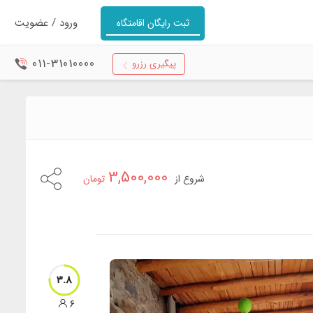
ورود / عضویت
ثبت رایگان اقامتگاه
011-31010000
پیگیری رزرو
3,500,000
شروع از
تومان
3.8
6