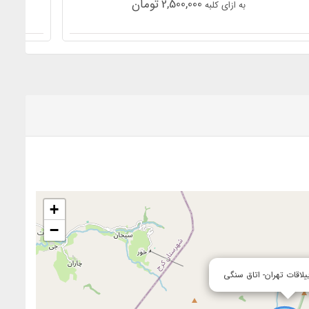
2,500,000
تومان
به ازای کلبه
+
−
یلاقات تهران- اتاق سنگی