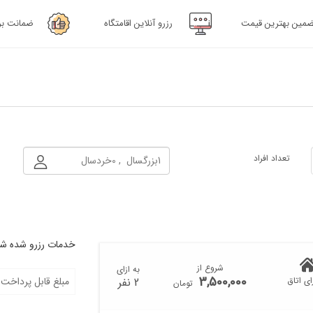
۱۳۸۰
۱۳۷۹
مین بهترین قیمت
رزرو آنلاین اقامتگاه
ضمانت ب
۱۳۸۴
۱۳۸۳
۱۳۸۸
۱۳۸۷
۱۳۹۲
۱۳۹۱
۱۳۹۶
۱۳۹۵
تعداد افراد
۱۴۰۰
۱۳۹۹
خرداد
۱۴۰۴
۱۴۰۳
شهریور
۱۴۰۸
۱۴۰۷
آذر
خدمات رزرو شده شما
۱۴۱۲
۱۴۱۱
شروع از
به ازای
اسفند
۱۴۱۶
۱۴۱۵
3,500,000
2 نفر
ای اتاق
مبلغ قابل پرداخت
تومان
۱۴۲۰
۱۴۱۹