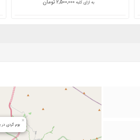
2,500,000
تومان
به ازای کلبه
×
بوم گردی در ی