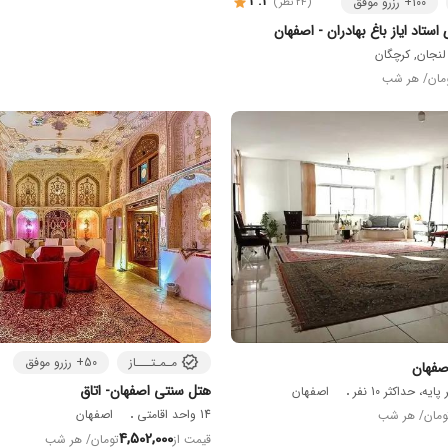
3.3
100+ رزرو موفق
(24 نظر)
 استاد ایاز باغ بهادران - اصفهان
لنجان, کرچگان
مان
/ هر شب
مـمـتـــاز
50+ رزرو موفق
صفهان
هتل سنتی اصفهان- اتاق
اصفهان
14 واحد اقامتی
اصفهان
ومان
/ هر شب
4,502,000
قیمت از
تومان
/ هر شب