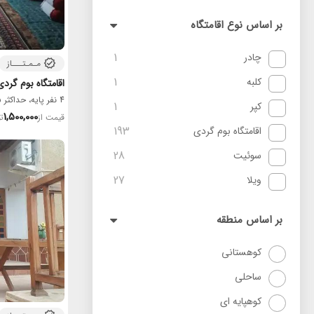
بر اساس نوع اقامتگاه
1
چادر
مـمـتـــاز
1
کلبه
اقامتگاه بوم گرد
4 نفر پایه، حداکثر 15 نفر
1
کپر
1,500,000
قیمت از
ت
193
اقامتگاه بوم گردی
28
سوئیت
27
ویلا
بر اساس منطقه
کوهستانی
ساحلی
کوهپایه ای