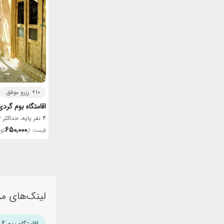
10+ رزرو موفق
اقامتگاه بوم گر
4 نفر پایه، حداکثر 6 نفر
650,000
قیمت از
تو
لینک‌های مر
اقامتگاه بوم گ