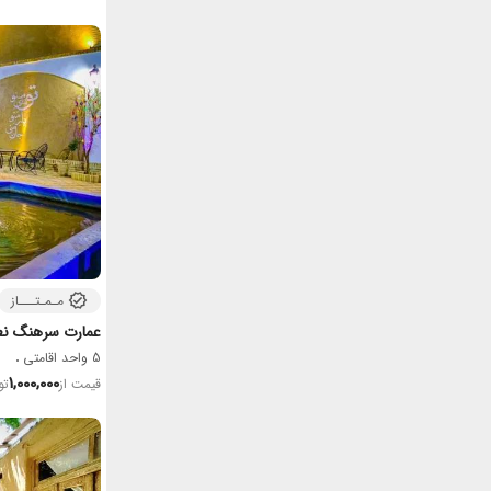
مـمـتـــاز
عمارت سرهنگ نط
5 واحد اقامتی
1,000,000
قیمت از
تو