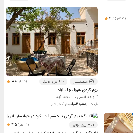
4.6
(19 نظر)
5.0
مـمـتـــاز
20+ رزرو موفق
(9 نظر)
بوم گردی هیوا نجف آباد
3 واحد اقامتی
نجف آباد
1,050,000
قیمت از
تومان
/ هر شب
4.5
50+ رزرو موفق
(13 نظر)