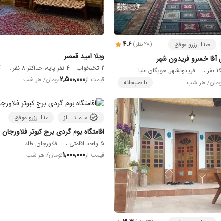
4.6
100+ رزرو موفق
(28 نظر)
ویلا امید قمصر
ی آقا خسرو فریدون شهر
2 تختخواب
4 نفر پایه، حداکثر 8 نفر
ک
فریدونشهر, خویگان علیا
2,500,000
قیمت از
تومان
/ هر شب
ومان
/ هر شب
با صبحانه
مـمـتـــاز
10+ رزرو موفق
اقامتگاه بوم گردی برج کبوتر فلاورجان 
5 واحد اقامتی
فلاورجان, طاد
1,000,000
قیمت از
تومان
/ هر شب