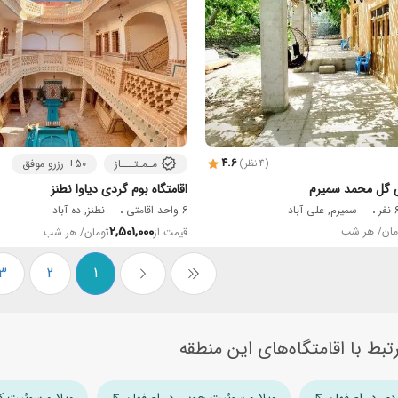
4.6
مـمـتـــاز
50+ رزرو موفق
(4 نظر)
دی گل محمد سمیرم
اقامتگاه بوم گردی دیاوا نطنز
سمیرم, علی آباد
6 واحد اقامتی
نطنز, ده آباد
2,501,000
مان
/ هر شب
قیمت از
تومان
/ هر شب
3
2
1
تبط با اقامتگاه‌های این منطقه
ردی در اصفهان
ویلا و سوئیت چوبی در اصفهان
ویلا و سوئیت ک