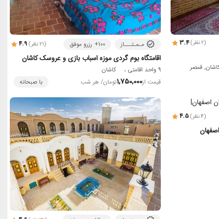
3.4
(2 نظر)
4.9
مـمـتـــاز
100+ رزرو موفق
(21 نظر)
اقامتگاه بوم گردی موزه اسباب بازی و عروسک کاشان
اشان, قمصر
9 واحد اقامتی
کاشان
1,750,000
قیمت از
تومان
/ هر شب
با صبحانه
4.5
(4 نظر)
اصفهان