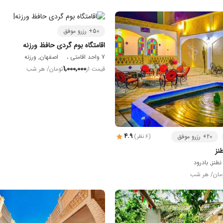
50+ رزرو موفق
اقامتگاه بوم گردی حافظ ورزنه
7 واحد اقامتی
اصفهان, ورزنه
1,000,000
قیمت از
تومان
/ هر شب
4.9
20+ رزرو موفق
(6 نظر)
نز
نطنز, بادرود
مان
/ هر شب