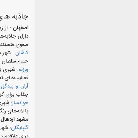
جاذبه های
اصفهان
: از 
دارای جاذبه‌ه
صفوی هستند.
کاشان
شهر با
:
حمام سلطان می
ورزنه
: شهری ز
فعالیت‌های تف
آران و بیدگل 
جذاب برای گرد
خوانسار
: شهری
با لاله‌های رن
مشهد اردهال
:
گلپایگان
: شهر
برای علاقه‌مند