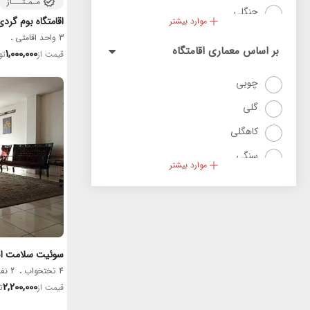
مـمـتـــاز
جنگلی
اقامتگاه بوم گردی
موارد بیشتر
کویری
3 واحد اقامتی
بر اساس معماری اقامتگاه
1,000,000
قیمت از
تو
همه
چوبی
گلی
کاهگلی
سنگی
موارد بیشتر
خشتی
آجری
همه
سوئیت سلامت ا
4 تختخواب
2 نفر پایه، حداکثر 10 نفر
2,200,000
قیمت از
ت