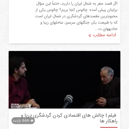
اگر قصد سفر به شمال ایران را دارید، حتماً این سؤال
برایتان پیش آمده: چالوس کجا بریم؟ چالوس یکی از
محبوبترین مقصدهای گردشگری در شمال ایران است
که با طبیعت بکر، جنگلهای سرسبز، ساحلهای زیبا و
جاذبههای ت...
ادامه مطلب
فیلم | چالش های اقتصادی کردن گردشگری دریا و
راهکار ها
555
بازدید