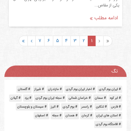
یکی از مقاص...
ادامه مطلب
7
6
5
4
3
2
1
تگ
# ایران بوم گردی
# اخبار ایران بوم گردی
# مازندران
# شیراز
# گلستان
# ابر کوه
# سمنان
# خراسان شمالی
# مجله ایران بوم گردی
# یزد
# گیلان
# فارس
# تنکابن
# رامسر
# بوم گردی
# البرز
# سیستان و بلوچستان
# استان های ایران
# کرمان
# همدان
# مجله
# اصفهان
# اقامتگاه بوم گردی