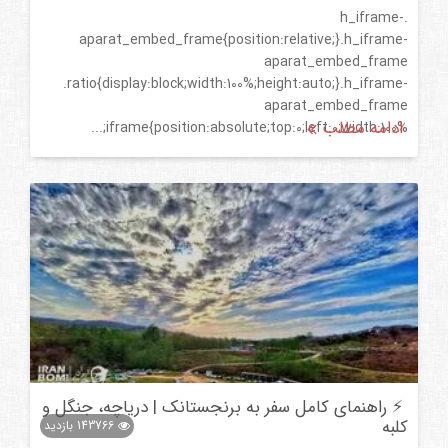
.h_iframe-
aparat_embed_frame{position:relative;}.h_iframe-
aparat_embed_frame
.ratio{display:block;width:100%;height:auto;}.h_iframe-
aparat_embed_frame
ادامه مطلب
iframe{position:absolute;top:0;left:0;width:100%;...
⚡ راهنمای کامل سفر به برنجستانک | دریاچه، جنگل و
کلبه
143766
بازدید